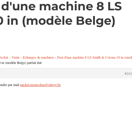
 d'une machine 8 LS
0 in (modèle Belge)
 Achat – Vente – Echanges de machines
›
Don d'une machine 8 LS Smith & Corona 10 in (mod
n (modèle Belge) parfait état
#243
pondre par mail
michel.moutschen@uliege.be