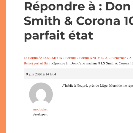
Répondre à : Don
Smith & Corona 1
parfait état
Le Forum de l’ANCMECA
›
Forums
›
Forum ANCMECA – Bienvenue
›
2.
Belge) parfait état
›
Répondre à : Don d'une machine 8 LS Smith & Corona 10 i
9 juin 2020 à 14 h 04
J’habite à Neupré, près de Liège. Merci de me ré
moutschen
Participant