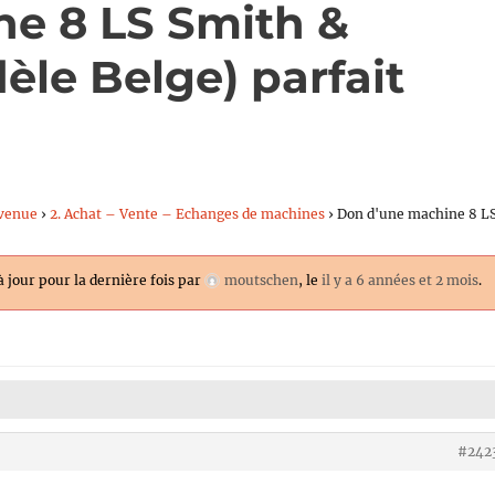
e 8 LS Smith &
èle Belge) parfait
venue
›
2. Achat – Vente – Echanges de machines
›
Don d'une machine 8 L
à jour pour la dernière fois par
moutschen
, le
il y a 6 années et 2 mois
.
#242