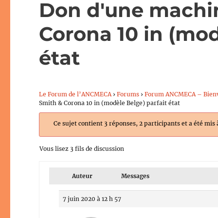
Don d'une machin
Corona 10 in (mod
état
Le Forum de l’ANCMECA
›
Forums
›
Forum ANCMECA – Bien
Smith & Corona 10 in (modèle Belge) parfait état
Ce sujet contient 3 réponses, 2 participants et a été mis 
Vous lisez 3 fils de discussion
Auteur
Messages
7 juin 2020 à 12 h 57