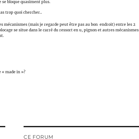
e se bloque quasiment plus.
pas trop quoi chercher..
des mécanismes (mais je regarde peut être pas au bon endroit) entre les 2
 blocage se situe dans le carré du ressort en u, pignon et autres mécanismes
t.
.
e « made in »?
CE FORUM