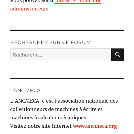
Vous pouvez aussi
contacter un de nos
administrateurs
.
RECHERCHER SUR CE FORUM
RE
Recherche
pour :
L’ANCMECA
L'ANCMECA, c'est l’association nationale des
collectionneurs de machines à écrire et
machines à calculer mécaniques.
Visitez notre site Internet
www.ancmeca.org