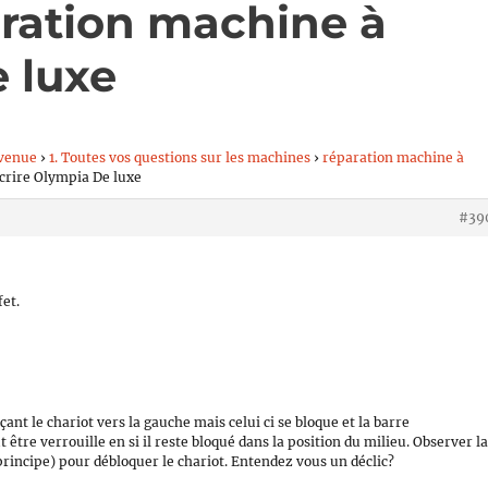
aration machine à
 luxe
venue
›
1. Toutes vos questions sur les machines
›
réparation machine à
crire Olympia De luxe
#39
et.
ant le chariot vers la gauche mais celui ci se bloque et la barre
tre verrouille en si il reste bloqué dans la position du milieu. Observer l
principe) pour débloquer le chariot. Entendez vous un déclic?