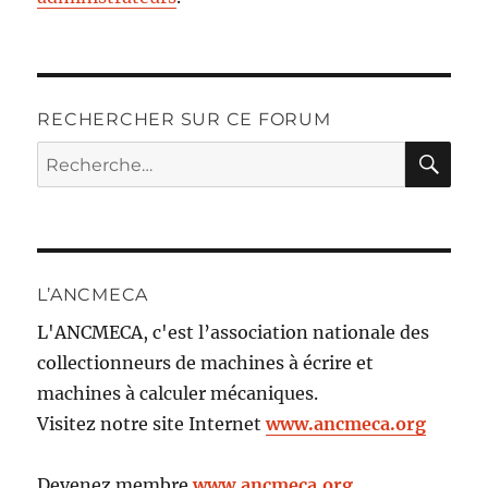
RECHERCHER SUR CE FORUM
RE
Recherche
pour :
L’ANCMECA
L'ANCMECA, c'est l’association nationale des
collectionneurs de machines à écrire et
machines à calculer mécaniques.
Visitez notre site Internet
www.ancmeca.org
Devenez membre
www.ancmeca.org