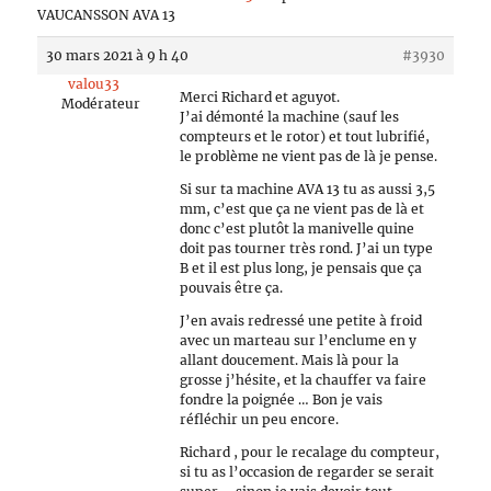
VAUCANSSON AVA 13
30 mars 2021 à 9 h 40
#3930
valou33
Merci Richard et aguyot.
Modérateur
J’ai démonté la machine (sauf les
compteurs et le rotor) et tout lubrifié,
le problème ne vient pas de là je pense.
Si sur ta machine AVA 13 tu as aussi 3,5
mm, c’est que ça ne vient pas de là et
donc c’est plutôt la manivelle quine
doit pas tourner très rond. J’ai un type
B et il est plus long, je pensais que ça
pouvais être ça.
J’en avais redressé une petite à froid
avec un marteau sur l’enclume en y
allant doucement. Mais là pour la
grosse j’hésite, et la chauffer va faire
fondre la poignée … Bon je vais
réfléchir un peu encore.
Richard , pour le recalage du compteur,
si tu as l’occasion de regarder se serait