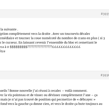
#393
la suivante .
ription complètement vers la droite . Avec un tournevis décaler
rmédiaire et tourner la roue numéroté du nombre de crans en plus ( si 3
vec le curseur. En laissant revenir l’ensemble du bloc et remettant le
é sera à 0 §§§§§§§§§?????????????????£££££££££££££
être
#393
seils ! Bonne nouvelle j’ai réussi à recaler – voilà comment.
ver la vis pointeau et de visser ou dévisser complètement l’axe – ça
mais je n’ai pas trouvé de position qui permettre de « débrayer »
 fond vers la gauche ça donne rien, et vers le droite ça bute toujours au