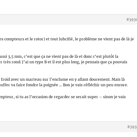
#393
s compteurs et le rotor) et tout lubrifié, le problème ne vient pas de là je
ussi 3,5 mm, c’est que ça ne vient pas de là et donc c’est plutôt la
 très rond. J’ai un type B et il est plus long, je pensais que ça pouvais
à froid avec un marteau sur l’enclume en y allant doucement. Mais là
hauffer va faire fondre la poignée … Bon je vais réfléchir un peu encore.
mpteur, si tu as l’occasion de regarder se serait super – sinon je vais
#393