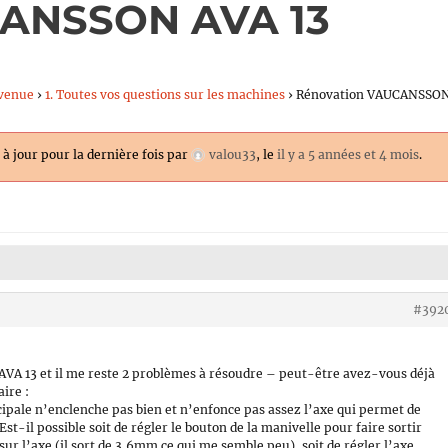
CANSSON AVA 13
venue
›
1. Toutes vos questions sur les machines
›
Rénovation VAUCANSSO
 à jour pour la dernière fois par
valou33
, le
il y a 5 années et 4 mois
.
#392
 AVA 13 et il me reste 2 problèmes à résoudre – peut-être avez-vous déjà
ire :
cipale n’enclenche pas bien et n’enfonce pas assez l’axe qui permet de
Est-il possible soit de régler le bouton de la manivelle pour faire sortir
sur l’axe (il sort de 3,6mm ce qui me semble peu), soit de régler l’axe