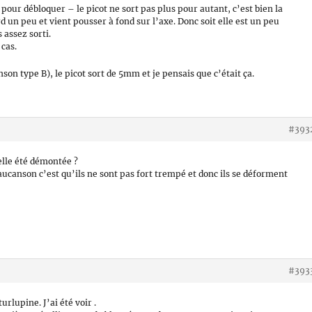
t pour débloquer – le picot ne sort pas plus pour autant, c’est bien la
 un peu et vient pousser à fond sur l’axe. Donc soit elle est un peu
 assez sorti.
 cas.
n type B), le picot sort de 5mm et je pensais que c’était ça.
#393
elle été démontée ?
Vaucanson c’est qu’ils ne sont pas fort trempé et donc ils se déforment
#393
rlupine. J’ai été voir .