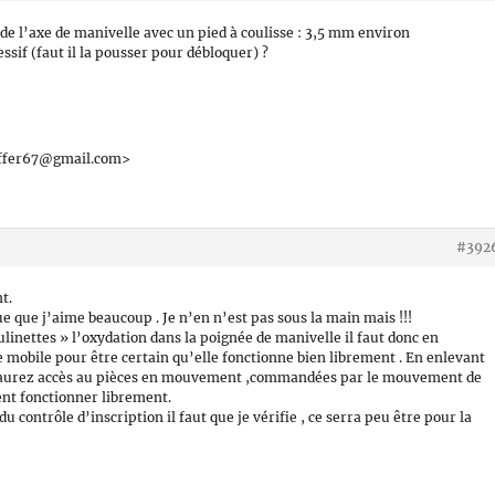
 de l’axe de manivelle avec un pied à coulisse : 3,5 mm environ
essif (faut il la pousser pour débloquer) ?
hoffer67@gmail.com>
#392
t.
 que j’aime beaucoup . Je n’en n’est pas sous la main mais !!!
inettes » l’oxydation dans la poignée de manivelle il faut donc en
ce mobile pour être certain qu’elle fonctionne bien librement . En enlevant
us aurez accès au pièces en mouvement ,commandées par le mouvement de
vent fonctionner librement.
u contrôle d’inscription il faut que je vérifie , ce serra peu être pour la