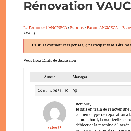
Rénovation VAU
Le Forum de l’ANCMECA
›
Forums
›
Forum ANCMECA – Bien
AVA 13
Ce sujet contient 12 réponses, 4 participants et a été mis
Vous lisez 12 fils de discussion
Auteur
Messages
24 mars 2021 à 19 h 09
Bonjour,
Je suis en train de rénover une
ce même type de réparation à fa
– tout abord, la manivelle prin
débloquer la machine à l’arrêt. 
valou33
un peu plus le picot qui pousse 