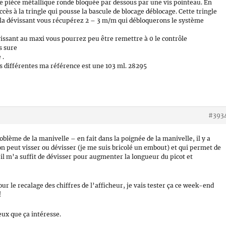
une pièce métallique ronde bloquée par dessous par une vis pointeau. En
ccès à la tringle qui pousse la bascule de blocage déblocage. Cette tringle
n la dévissant vous récupérez 2 – 3 m/m qui débloquerons le système
issant au maxi vous pourrez peu être remettre à 0 le contrôle
s sure
 .
des différentes ma référence est une 103 ml. 28295
#393
roblème de la manivelle – en fait dans la poignée de la manivelle, il y a
on peut visser ou dévisser (je me suis bricolé un embout) et qui permet de
 il m’a suffit de dévisser pour augmenter la longueur du picot et
ur le recalage des chiffres de l’afficheur, je vais tester ça ce week-end
!
eux que ça intéresse.