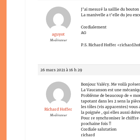
J’ai mesuré la saillie du bouton
La manivelle a t’elle du jeu exc
Cordialement
AG
aguyot
Modérateur
P.S. Richard Hoffer <richard.
26 mars 2021 à 16 h 29
Bonjour Valéry. Me voilà présen
La Vaucanson est une mécanique
Problème de beaucoup de « moul
tapotant dans les 2 sens la piè
les tôles (vis apparentes) vo
Richard Hoffer
la poignée , qui elles aussi doi
Modérateur
Pour re synchroniser le chiffre d
prochaine fois !!
Cordiale salutation
richard