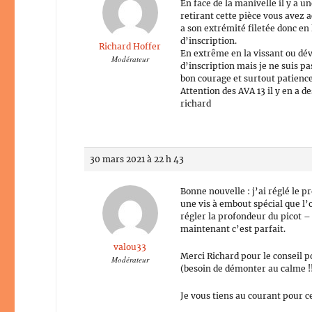
En face de la manivelle il y a 
retirant cette pièce vous avez a
a son extrémité filetée donc e
d’inscription.
Richard Hoffer
En extrême en la vissant ou dév
Modérateur
d’inscription mais je ne suis pa
bon courage et surtout patience
Attention des AVA 13 il y en a 
richard
30 mars 2021 à 22 h 43
Bonne nouvelle : j’ai réglé le p
une vis à embout spécial que l’
régler la profondeur du picot –
maintenant c’est parfait.
valou33
Merci Richard pour le conseil po
Modérateur
(besoin de démonter au calme !
Je vous tiens au courant pour c