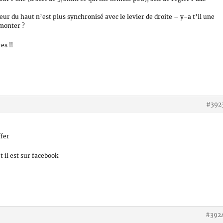
cheur du haut n’est plus synchronisé avec le levier de droite – y-a t’il une
émonter ?
es !!
#392
ffer
t il est sur facebook
#392