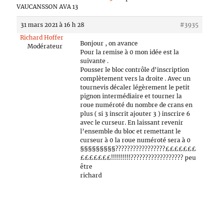
VAUCANSSON AVA 13
31 mars 2021 à 16 h 28
#3935
Richard Hoffer
Bonjour , on avance
Modérateur
Pour la remise à 0 mon idée est la
suivante .
Pousser le bloc contrôle d’inscription
complètement vers la droite . Avec un
tournevis décaler légèrement le petit
pignon intermédiaire et tourner la
roue numéroté du nombre de crans en
plus ( si 3 inscrit ajouter 3 ) inscrire 6
avec le curseur. En laissant revenir
l’ensemble du bloc et remettant le
curseur à 0 la roue numéroté sera à 0
§§§§§§§§§?????????????????£££££££
£££££££!!!!!!!!!!?????????????????? peu
être
richard