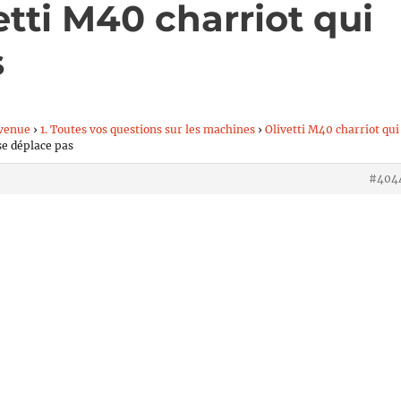
etti M40 charriot qui
s
venue
›
1. Toutes vos questions sur les machines
›
Olivetti M40 charriot qui
se déplace pas
#404