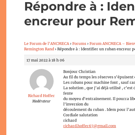
Répondre à : Iden
encreur pour Re
Le Forum de l’ANCMECA
›
Forums
›
Forum ANCMECA – Bien
Remington Rand
›
Répondre à : Identifier un ruban encreur
17 mai 2022 à 18 h 06
Bonjour Christian
Au fil du temps les réserves s’épuisent
Les rubans pour machine font , sauf rare
La solution , que j’ai déjà utilisé , c’e
fente
Richard Hoffer
du moyeu d’entrainement. Il pourra libé
Modérateur
l’inversion du
déroulement du ruban . Idem pour l’aut
Cordiale salutation
richard
richard.hoffer67@gmail.com