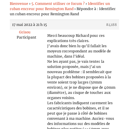
Bienvenue
›
5. Comment utiliser ce forum ?
›
Identifier un
ruban encreur pour Remington Rand
›
Répondre à : Identifier
un ruban encreur pour Remington Rand
17 mai 2022 à 21 h 15
#4188
Grisou
Merci beaucoup Richard pour ces
Participant
explications très claires.
J’avais donc bien lu qu’il fallait les
moyeux correspondant au modèle de
machine, dans l’idéal.
Ne les ayant pas, je vais tenter la
solution proposée, mais j’ai un
nouveau problème : il semblerait que
la plupart des bobines proposées à la
vente soient trop larges (50mm
environ), or je ne dispose que de 40mm
(diamètre), au risque de toucher aux
organes voisins.
Les fabricants indiquent rarement les
caractéristiques des bobines, et il se
peut que je passe à côté de bobines
convenant à ma machine. Auriez-vous
des informations sur des modèles de
bobines plus petites (<=40mm avec