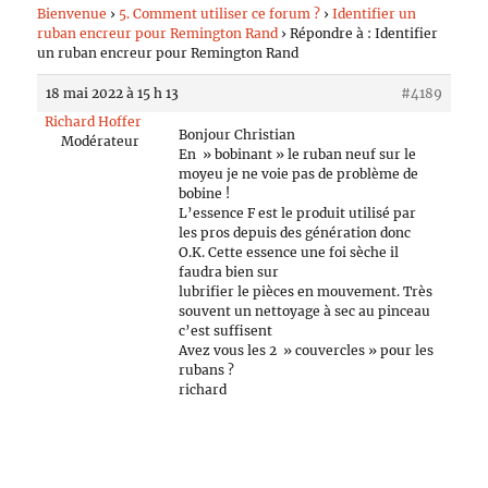
Bienvenue
›
5. Comment utiliser ce forum ?
›
Identifier un
ruban encreur pour Remington Rand
›
Répondre à : Identifier
un ruban encreur pour Remington Rand
18 mai 2022 à 15 h 13
#4189
Richard Hoffer
Bonjour Christian
Modérateur
En » bobinant » le ruban neuf sur le
moyeu je ne voie pas de problème de
bobine !
L’essence F est le produit utilisé par
les pros depuis des génération donc
O.K. Cette essence une foi sèche il
faudra bien sur
lubrifier le pièces en mouvement. Très
souvent un nettoyage à sec au pinceau
c’est suffisent
Avez vous les 2 » couvercles » pour les
rubans ?
richard