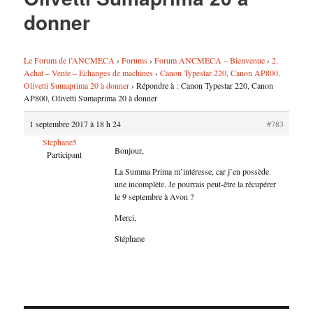
donner
Le Forum de l’ANCMECA
›
Forums
›
Forum ANCMECA – Bienvenue
›
2.
Achat – Vente – Echanges de machines
›
Canon Typestar 220, Canon AP800,
Olivetti Sumaprima 20 à donner
›
Répondre à : Canon Typestar 220, Canon
AP800, Olivetti Sumaprima 20 à donner
1 septembre 2017 à 18 h 24
#783
Stephane5
Bonjour,
Participant
La Summa Prima m’intéresse, car j’en possède
une incomplète. Je pourrais peut-être la récupérer
le 9 septembre à Avon ?
Merci,
Stéphane