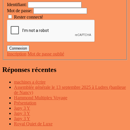
Identifiant:
Mot de passe:
Rester connecté
Connexion
Inscription
Mot de passe oublié
Réponses récentes
machines a écrire
Assemblée générale le 13 septembre 2025 à Ludres (banlieue
de Nancy)
Hammond Multiplex Voyage
Présentation
Japy 3 Y
Japy 3 Y
Japy 3 Y
Royal Quiet de Luxe