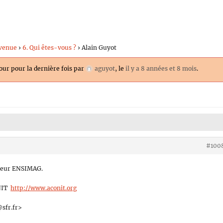
venue
›
6. Qui êtes-vous ?
›
Alain Guyot
jour pour la dernière fois par
aguyot
, le
il y a 8 années et 8 mois
.
#100
cheur ENSIMAG.
ONIT
http://www.aconit.org
sfr.fr>