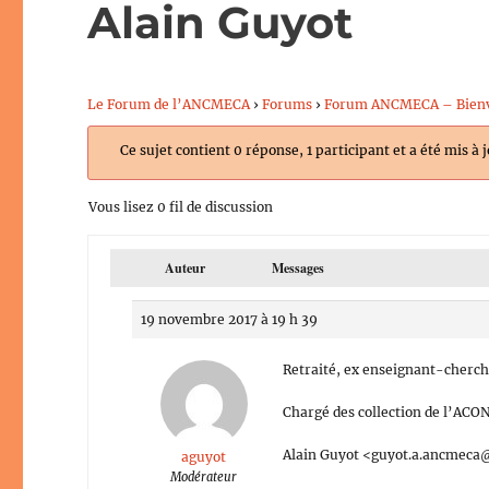
Alain Guyot
Le Forum de l’ANCMECA
›
Forums
›
Forum ANCMECA – Bien
Ce sujet contient 0 réponse, 1 participant et a été mis à 
Vous lisez 0 fil de discussion
Auteur
Messages
19 novembre 2017 à 19 h 39
Retraité, ex enseignant-cher
Chargé des collection de l’AC
Alain Guyot <guyot.a.ancmeca@
aguyot
Modérateur