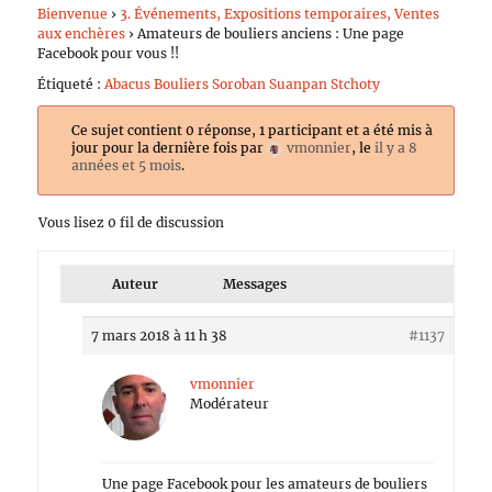
Bienvenue
›
3. Événements, Expositions temporaires, Ventes
aux enchères
›
Amateurs de bouliers anciens : Une page
Facebook pour vous !!
Étiqueté :
Abacus Bouliers Soroban Suanpan Stchoty
Ce sujet contient 0 réponse, 1 participant et a été mis à
jour pour la dernière fois par
vmonnier
, le
il y a 8
années et 5 mois
.
Vous lisez 0 fil de discussion
Auteur
Messages
7 mars 2018 à 11 h 38
#1137
vmonnier
Modérateur
Une page Facebook pour les amateurs de bouliers