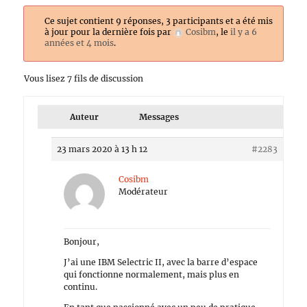
Ce sujet contient 9 réponses, 3 participants et a été mis
à jour pour la dernière fois par
Cosibm
, le
il y a 6
années et 4 mois
.
Vous lisez 7 fils de discussion
Auteur
Messages
23 mars 2020 à 13 h 12
#2283
Cosibm
Modérateur
Bonjour,
J’ai une IBM Selectric II, avec la barre d’espace
qui fonctionne normalement, mais plus en
continu.