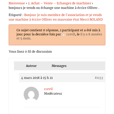
Bienvenue
›
2. Achat – Vente – Echanges de machines
›
bonjours je vends ou échange une machine à écrire Olliver .
Étiqueté :
Bonjour je suis membre de l'association et je vends
une machine à écrire Olliver en mauvaise état Merci ROLAND
Ce sujet contient 0 réponse, 1 participant et a été mis à
jour pour la dernière fois par
rrevil
, le
il y a 8 années
et 5 mois
.
Vous lisez 0 fil de discussion
Auteur
Messages
4 mars 2018 à 15 h 21
#1133
rrevil
Modérateur