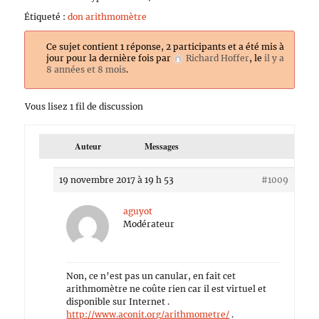
Étiqueté :
don arithmomètre
Ce sujet contient 1 réponse, 2 participants et a été mis à
jour pour la dernière fois par
Richard Hoffer
, le
il y a
8 années et 8 mois
.
Vous lisez 1 fil de discussion
Auteur
Messages
19 novembre 2017 à 19 h 53
#1009
aguyot
Modérateur
Non, ce n’est pas un canular, en fait cet
arithmomètre ne coûte rien car il est virtuel et
disponible sur Internet .
http://www.aconit.org/arithmometre/
.