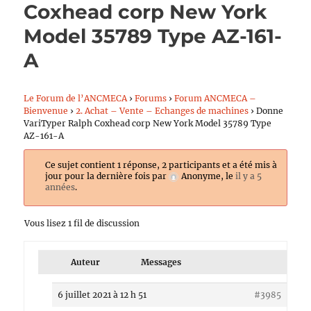
Coxhead corp New York
Model 35789 Type AZ-161-
A
Le Forum de l’ANCMECA
›
Forums
›
Forum ANCMECA –
Bienvenue
›
2. Achat – Vente – Echanges de machines
›
Donne
VariTyper Ralph Coxhead corp New York Model 35789 Type
AZ-161-A
Ce sujet contient 1 réponse, 2 participants et a été mis à
jour pour la dernière fois par
Anonyme
, le
il y a 5
années
.
Vous lisez 1 fil de discussion
Auteur
Messages
6 juillet 2021 à 12 h 51
#3985