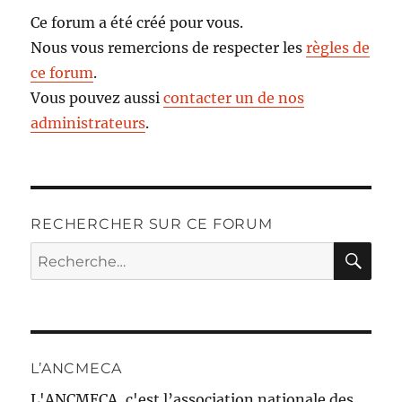
Ce forum a été créé pour vous.
Nous vous remercions de respecter les
règles de
ce forum
.
Vous pouvez aussi
contacter un de nos
administrateurs
.
RECHERCHER SUR CE FORUM
RE
Recherche
pour :
L’ANCMECA
L'ANCMECA, c'est l’association nationale des