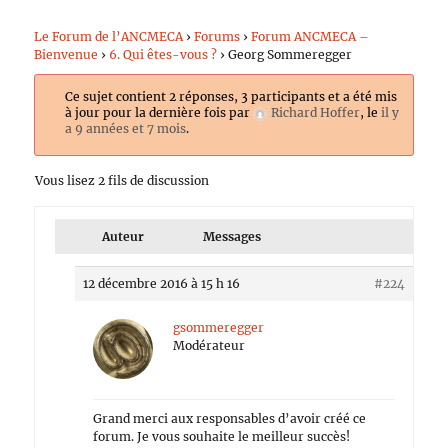
Le Forum de l’ANCMECA
›
Forums
›
Forum ANCMECA –
Bienvenue
›
6. Qui êtes-vous ?
›
Georg Sommeregger
Ce sujet contient 2 réponses, 3 participants et a été mis
à jour pour la dernière fois par
Richard Hoffer
, le
il y
a 9 années et 7 mois
.
Vous lisez 2 fils de discussion
Auteur
Messages
12 décembre 2016 à 15 h 16
#224
gsommeregger
Modérateur
Grand merci aux responsables d’avoir créé ce
forum. Je vous souhaite le meilleur succès!