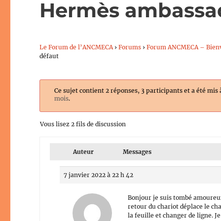
Hermès ambassad
Le Forum de l’ANCMECA
›
Forums
›
Forum ANCMECA – Bien
défaut
Ce sujet contient 2 réponses, 3 participants et a été mis 
mois
.
Vous lisez 2 fils de discussion
Auteur
Messages
7 janvier 2022 à 22 h 42
Bonjour je suis tombé amoureux 
retour du chariot déplace le ch
la feuille et changer de ligne. 