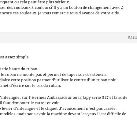
nquant ou cela peut être plus sérieux
iliser des rouleaux 4 couleurs? Il y a un bouton de changement avec 4
l encore ces rouleaux. Je vous remercie tous d avance de votre aide.
#411
est assez simple
partie haute du ruban
ou le ruban ne monte pas et permet de taper sur des stencils.
diaire cette position permet d’utiliser le centre d’un ruban noir
ermet d’écrire sur le bas du ruban.
l’interligne, sur l’Hermes Ambassadeur ou la Japy série S 17 et la suite
il faut démonter le carter et voir
 le levier d’interligne et le cliquet d’avancement n’est pas cassée.
 modèles, mais sans avoir la machine devant les yeux il est difficile de