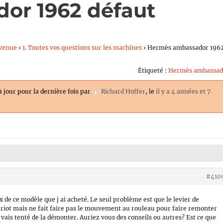
or 1962 défaut
venue
›
1. Toutes vos questions sur les machines
›
Hermès ambassador 196
Étiqueté :
Hermès ambassad
à jour pour la dernière fois par
Richard Hoffer
, le
il y a 4 années et 7
#410
de ce modèle que j ai acheté. Le seul problème est que le levier de
ariot mais ne fait faire pas le mouvement au rouleau pour faire remonter
Je vais tenté de la démonter. Auriez vous des conseils ou autres? Est ce que