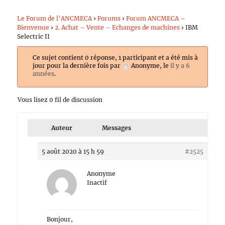
Le Forum de l’ANCMECA
›
Forums
›
Forum ANCMECA –
Bienvenue
›
2. Achat – Vente – Echanges de machines
›
IBM
Selectric II
Ce sujet contient 0 réponse, 1 participant et a été mis à
jour pour la dernière fois par
Anonyme
, le
il y a 6
années
.
Vous lisez 0 fil de discussion
Auteur
Messages
5 août 2020 à 15 h 59
#2525
Anonyme
Inactif
Bonjour,