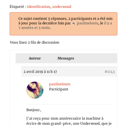
Étiqueté :
Identification
,
underwood
Ce sujet contient 3 réponses, 2 participants et a été mis
à jour pour la dernière fois par
paulinelouis
, le
il y a
7 années et 3 mois
.
Vous lisez 2 fils de discussion
Auteur
Messages
2 avril 2019 à 11 h 17
#1743
paulinelouis
Participant
Bonjour,
J’ai reçu pour mon anniversaire la machine à
écrire de mon grand-père, une Underwood, que je