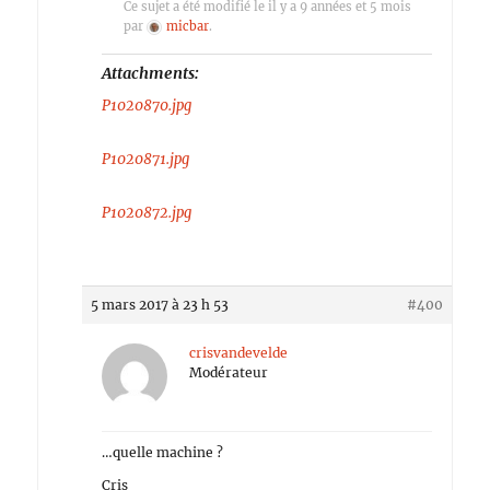
Ce sujet a été modifié le il y a 9 années et 5 mois
par
micbar
.
Attachments:
P1020870.jpg
P1020871.jpg
P1020872.jpg
5 mars 2017 à 23 h 53
#400
crisvandevelde
Modérateur
…quelle machine ?
Cris