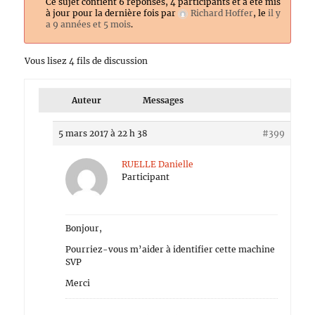
Ce sujet contient 6 réponses, 4 participants et a été mis
à jour pour la dernière fois par
Richard Hoffer
, le
il y
a 9 années et 5 mois
.
Vous lisez 4 fils de discussion
Auteur
Messages
5 mars 2017 à 22 h 38
#399
RUELLE Danielle
Participant
Bonjour,
Pourriez-vous m’aider à identifier cette machine
SVP
Merci