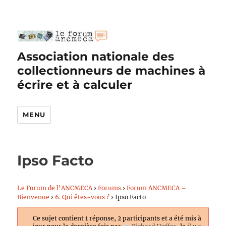
Association nationale des
collectionneurs de machines à
écrire et à calculer
MENU
Ipso Facto
Le Forum de l’ANCMECA
›
Forums
›
Forum ANCMECA –
Bienvenue
›
6. Qui êtes-vous ?
›
Ipso Facto
Ce sujet contient 1 réponse, 2 participants et a été mis à