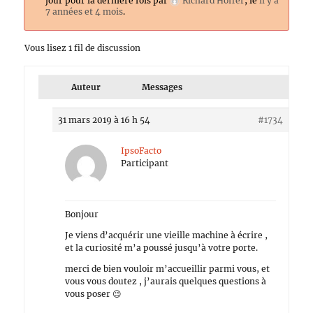
jour pour la dernière fois par
Richard Hoffer
, le
il y a
7 années et 4 mois
.
Vous lisez 1 fil de discussion
Auteur
Messages
31 mars 2019 à 16 h 54
#1734
IpsoFacto
Participant
Bonjour
Je viens d’acquérir une vieille machine à écrire ,
et la curiosité m’a poussé jusqu’à votre porte.
merci de bien vouloir m’accueillir parmi vous, et
vous vous doutez , j’aurais quelques questions à
vous poser 😉