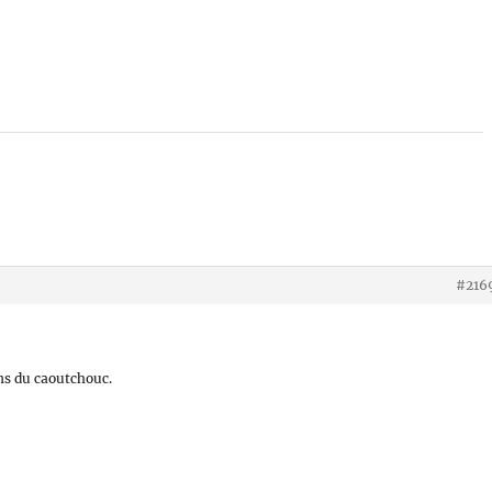
#216
ans du caoutchouc.