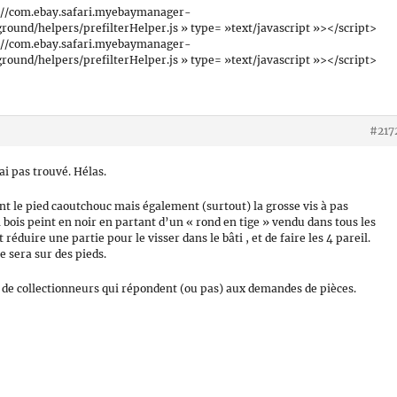
n://com.ebay.safari.myebaymanager-
nd/helpers/prefilterHelper.js » type= »text/javascript »></script>
n://com.ebay.safari.myebaymanager-
nd/helpers/prefilterHelper.js » type= »text/javascript »></script>
#217
ai pas trouvé. Hélas.
t le pied caoutchouc mais également (surtout) la grosse vis à pas
 bois peint en noir en partant d’un « rond en tige » vendu dans tous les
 réduire une partie pour le visser dans le bâti , et de faire les 4 pareil.
e sera sur des pieds.
ns de collectionneurs qui répondent (ou pas) aux demandes de pièces.