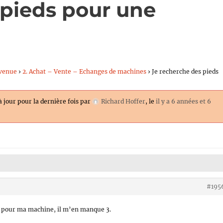
 pieds pour une
venue
›
2. Achat – Vente – Echanges de machines
›
Je recherche des pieds
à jour pour la dernière fois par
Richard Hoffer
, le
il y a 6 années et 6
#195
s pour ma machine, il m’en manque 3.