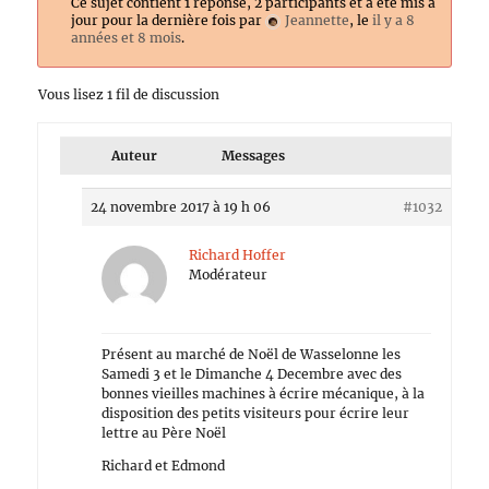
Ce sujet contient 1 réponse, 2 participants et a été mis à
jour pour la dernière fois par
Jeannette
, le
il y a 8
années et 8 mois
.
Vous lisez 1 fil de discussion
Auteur
Messages
24 novembre 2017 à 19 h 06
#1032
Richard Hoffer
Modérateur
Présent au marché de Noël de Wasselonne les
Samedi 3 et le Dimanche 4 Decembre avec des
bonnes vieilles machines à écrire mécanique, à la
disposition des petits visiteurs pour écrire leur
lettre au Père Noël
Richard et Edmond