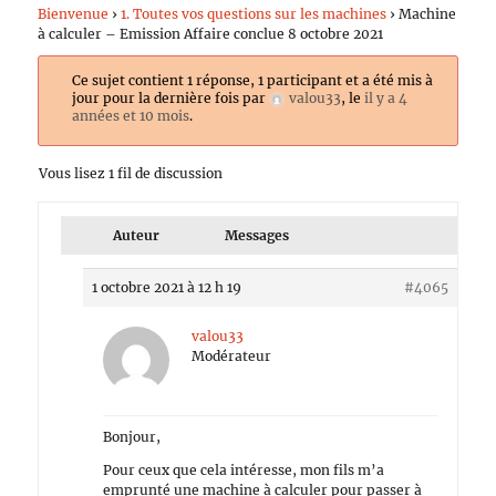
Bienvenue
›
1. Toutes vos questions sur les machines
›
Machine
à calculer – Emission Affaire conclue 8 octobre 2021
Ce sujet contient 1 réponse, 1 participant et a été mis à
jour pour la dernière fois par
valou33
, le
il y a 4
années et 10 mois
.
Vous lisez 1 fil de discussion
Auteur
Messages
1 octobre 2021 à 12 h 19
#4065
valou33
Modérateur
Bonjour,
Pour ceux que cela intéresse, mon fils m’a
emprunté une machine à calculer pour passer à