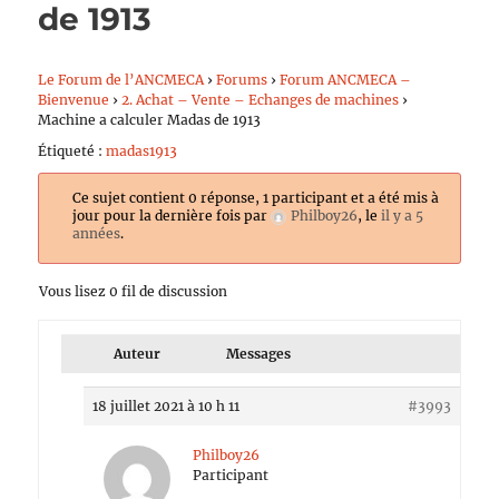
de 1913
Le Forum de l’ANCMECA
›
Forums
›
Forum ANCMECA –
Bienvenue
›
2. Achat – Vente – Echanges de machines
›
Machine a calculer Madas de 1913
Étiqueté :
madas1913
Ce sujet contient 0 réponse, 1 participant et a été mis à
jour pour la dernière fois par
Philboy26
, le
il y a 5
années
.
Vous lisez 0 fil de discussion
Auteur
Messages
18 juillet 2021 à 10 h 11
#3993
Philboy26
Participant