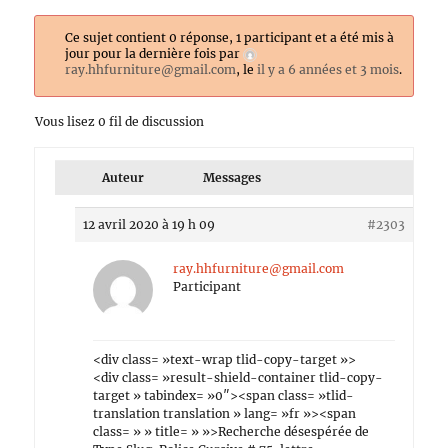
Ce sujet contient 0 réponse, 1 participant et a été mis à
jour pour la dernière fois par
ray.hhfurniture@gmail.com
, le
il y a 6 années et 3 mois
.
Vous lisez 0 fil de discussion
Auteur
Messages
12 avril 2020 à 19 h 09
#2303
ray.hhfurniture@gmail.com
Participant
<div class= »text-wrap tlid-copy-target »>
<div class= »result-shield-container tlid-copy-
target » tabindex= »0″><span class= »tlid-
translation translation » lang= »fr »><span
class= » » title= » »>Recherche désespérée de