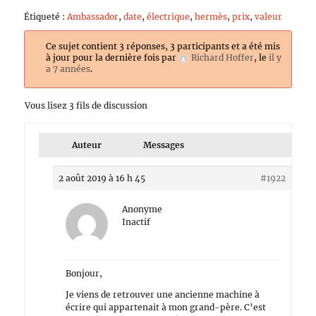
Étiqueté :
Ambassador
,
date
,
électrique
,
hermès
,
prix
,
valeur
Ce sujet contient 3 réponses, 3 participants et a été mis
à jour pour la dernière fois par
Richard Hoffer
, le
il y
a 7 années
.
Vous lisez 3 fils de discussion
Auteur
Messages
2 août 2019 à 16 h 45
#1922
Anonyme
Inactif
Bonjour,
Je viens de retrouver une ancienne machine à
écrire qui appartenait à mon grand-père. C’est