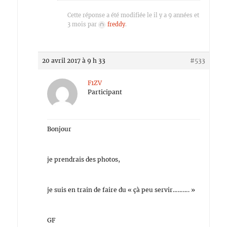
Cette réponse a été modifiée le il y a 9 années et
3 mois par
freddy
.
20 avril 2017 à 9 h 33
#533
F1ZV
Participant
Bonjour
je prendrais des photos,
je suis en train de faire du « çà peu servir………. »
GF