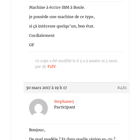
Machine à écrire IBM à Boule.
je possède une machine de ce type,
si çà intéresse quelqu’un, bon état.
Cordialement
GF
Ce sujet a été modifié le il y a 9 années et 4 mois
par
F1ZV
.
30 mars 2017 à 19 h 17
#481
Stephane5
Participant
Bonjour,
De quel modèle ? Et dans quelle région es-tu ?