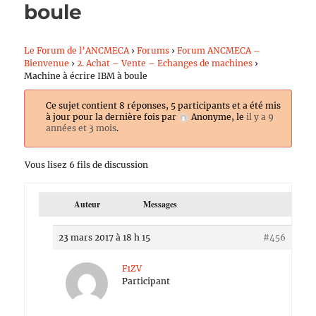
boule
Le Forum de l’ANCMECA
›
Forums
›
Forum ANCMECA –
Bienvenue
›
2. Achat – Vente – Echanges de machines
›
Machine à écrire IBM à boule
Ce sujet contient 8 réponses, 5 participants et a été mis
à jour pour la dernière fois par
Anonyme
, le
il y a 9
années et 3 mois
.
Vous lisez 6 fils de discussion
Auteur
Messages
23 mars 2017 à 18 h 15
#456
F1ZV
Participant