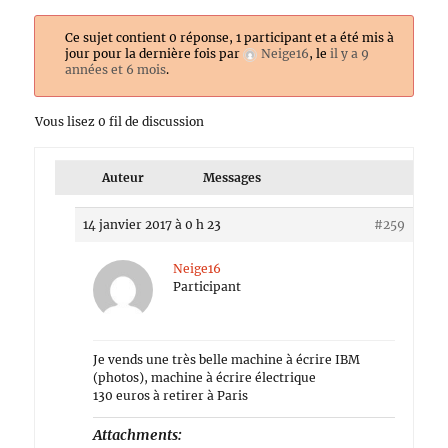
Ce sujet contient 0 réponse, 1 participant et a été mis à
jour pour la dernière fois par
Neige16
, le
il y a 9
années et 6 mois
.
Vous lisez 0 fil de discussion
Auteur
Messages
14 janvier 2017 à 0 h 23
#259
Neige16
Participant
Je vends une très belle machine à écrire IBM
(photos), machine à écrire électrique
130 euros à retirer à Paris
Attachments: