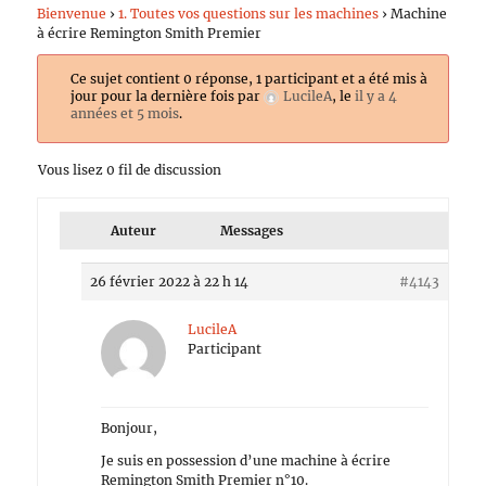
Bienvenue
›
1. Toutes vos questions sur les machines
›
Machine
à écrire Remington Smith Premier
Ce sujet contient 0 réponse, 1 participant et a été mis à
jour pour la dernière fois par
LucileA
, le
il y a 4
années et 5 mois
.
Vous lisez 0 fil de discussion
Auteur
Messages
26 février 2022 à 22 h 14
#4143
LucileA
Participant
Bonjour,
Je suis en possession d’une machine à écrire
Remington Smith Premier n°10.