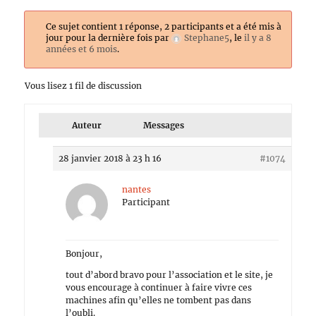
Ce sujet contient 1 réponse, 2 participants et a été mis à
jour pour la dernière fois par
Stephane5
, le
il y a 8
années et 6 mois
.
Vous lisez 1 fil de discussion
Auteur
Messages
28 janvier 2018 à 23 h 16
#1074
nantes
Participant
Bonjour,
tout d’abord bravo pour l’association et le site, je
vous encourage à continuer à faire vivre ces
machines afin qu’elles ne tombent pas dans
l’oubli.