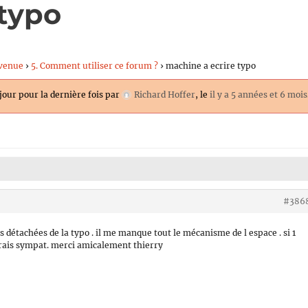
 typo
venue
›
5. Comment utiliser ce forum ?
›
machine a ecrire typo
 jour pour la dernière fois par
Richard Hoffer
, le
il y a 5 années et 6 mois
#386
 détachées de la typo . il me manque tout le mécanisme de l espace . si 1
erais sympat. merci amicalement thierry