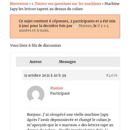
Bienvenue
›
1. Toutes vos questions sur les machines
›
Machine
Japy les lettres tapent au dessus du ruban
Ce sujet contient 6 réponses, 2 participants et a été mis
à jour pour la dernière fois par
Mamso
, le
il y a 4
années et 9 mois
.
Vous lisez 6 fils de discussion
Auteur
Messages
11 octobre 2021 à 20 h 39
#4076
Mamso
Participant
Bonjour. J’ai récupéré une vielle machine Japy.
Après l’avoir depoussierée et changé le ruban je
m’aperçois que le « marteau » des lettres tape au