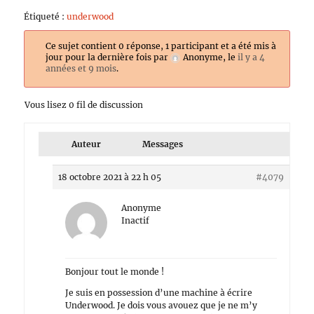
Étiqueté :
underwood
Ce sujet contient 0 réponse, 1 participant et a été mis à
jour pour la dernière fois par
Anonyme
, le
il y a 4
années et 9 mois
.
Vous lisez 0 fil de discussion
Auteur
Messages
18 octobre 2021 à 22 h 05
#4079
Anonyme
Inactif
Bonjour tout le monde !
Je suis en possession d’une machine à écrire
Underwood. Je dois vous avouez que je ne m’y