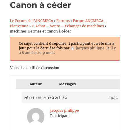
Canon à céder
Le Forum de l’ANCMECA
›
Forums
›
Forum ANCMECA –
Bienvenue
›
2. Achat – Vente – Echanges de machines
›
machines Hermes et Canon à céder
Ce sujet contient 0 réponse, 1 participant et a été mis à
jour pour la dernière fois par
jacques philippe
, le
il y
a 8 années et 9 mois
.
Vous lisez 0 fil de discussion
Auteur
Messages
26 octobre 2017 à 21 h 42
#942
jacques philippe
Participant