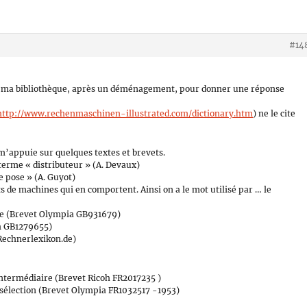
#14
te ma bibliothèque, après un déménagement, pour donner une réponse
http://www.rechenmaschinen-illustrated.com/dictionary.htm
) ne le cite
’appuie sur quelques textes et brevets.
 terme « distributeur » (A. Devaux)
de pose » (A. Guyot)
ts de machines qui en comportent. Ainsi on a le mot utilisé par … le
age (Brevet Olympia GB931679)
oh GB1279655)
(Rechnerlexikon.de)
intermédiaire (Brevet Ricoh FR2017235 )
e sélection (Brevet Olympia FR1032517 -1953)