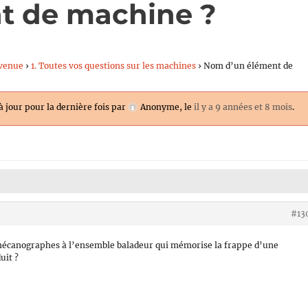
t de machine ?
venue
›
1. Toutes vos questions sur les machines
›
Nom d’un élément de
 à jour pour la dernière fois par
Anonyme
, le
il y a 9 années et 8 mois
.
#13
 mécanographes à l’ensemble baladeur qui mémorise la frappe d’une
uit ?