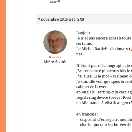
Inactif
7 novembre 2016 à 16 h 58
Bonjour,
Je n’ai pas encore accès à tou
certaine.
Le Michel Bardel’s dictionary (
pas.
micbar
Maître des clés
N’étant pas mécanographe, je m
J’ai rencontré plusieurs fois le
J’ai aussi lu le mot « traîneau 
Je suis allé voir quelques breve
cabinet de brevet.
en Anglais : setting-pin carri
registering device (brevet Ric
en Allemand : Stellstiftwagen 
en français :
– dispositif d’enregistrement 
– chariot portant les butées d