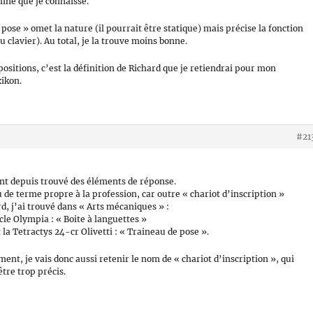
ine que je connaisse.
pose » omet la nature (il pourrait être statique) mais précise la fonction
 clavier). Au total, je la trouve moins bonne.
positions, c’est la définition de Richard que je retiendrai pour mon
xikon.
#21
ant depuis trouvé des éléments de réponse.
eu de terme propre à la profession, car outre « chariot d’inscription »
, j’ai trouvé dans « Arts mécaniques » :
cle Olympia : « Boite à languettes »
la Tetractys 24-cr Olivetti : « Traineau de pose ».
nt, je vais donc aussi retenir le nom de « chariot d’inscription », qui
être trop précis.