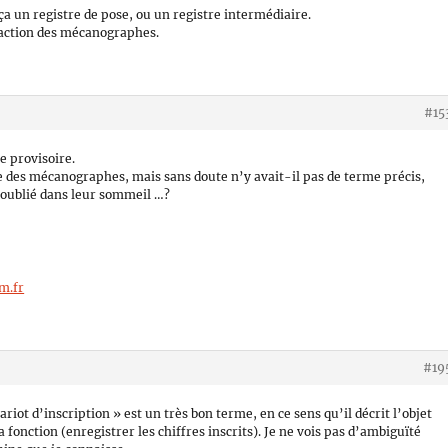
a un registre de pose, ou un registre intermédiaire.
éaction des mécanographes.
#15
e provisoire.
e des mécanographes, mais sans doute n’y avait-il pas de terme précis,
 oublié dans leur sommeil …?
m.fr
#19
ariot d’inscription » est un très bon terme, en ce sens qu’il décrit l’objet
a fonction (enregistrer les chiffres inscrits). Je ne vois pas d’ambiguïté