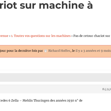
riot sur machine à
venue
›
1. Toutes vos questions sur les machines
›
Pas de retour chariot sur
 jour pour la dernière fois par
Richard Hoffer
, le
il y a 3 années et 9 mois
#424
edes 6 Zella – Mehlis Thuringen des années 1930 n° de