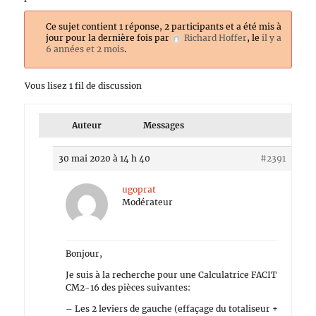
Ce sujet contient 1 réponse, 2 participants et a été mis à
jour pour la dernière fois par
Richard Hoffer
, le
il y a
6 années et 2 mois
.
Vous lisez 1 fil de discussion
Auteur
Messages
30 mai 2020 à 14 h 40
#2391
ugoprat
Modérateur
Bonjour,
Je suis à la recherche pour une Calculatrice FACIT
CM2-16 des pièces suivantes:
– Les 2 leviers de gauche (effaçage du totaliseur +