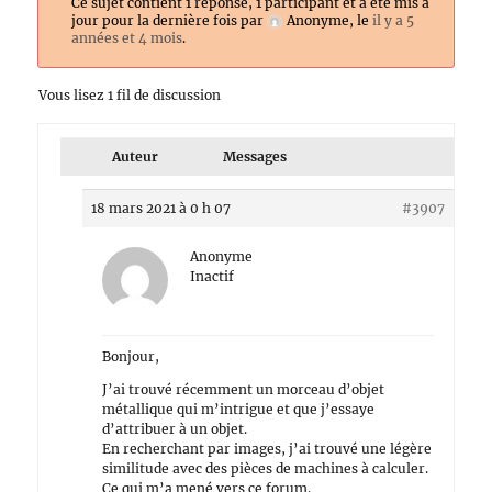
Ce sujet contient 1 réponse, 1 participant et a été mis à
jour pour la dernière fois par
Anonyme
, le
il y a 5
années et 4 mois
.
Vous lisez 1 fil de discussion
Auteur
Messages
18 mars 2021 à 0 h 07
#3907
Anonyme
Inactif
Bonjour,
J’ai trouvé récemment un morceau d’objet
métallique qui m’intrigue et que j’essaye
d’attribuer à un objet.
En recherchant par images, j’ai trouvé une légère
similitude avec des pièces de machines à calculer.
Ce qui m’a mené vers ce forum.