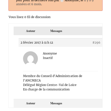
jour pour la dernière fois par
Anonyme
, le
il y a 9
années et 6 mois
.
Vous lisez 0 fil de discussion
Auteur
Messages
2 février 2017 à 11 h 12
#296
Anonyme
Inactif
Membre du Conseil d’Administration de
l’ANCMECA
Délégué Région Centre-Val de Loire
En charge de la communication
Auteur
Messages