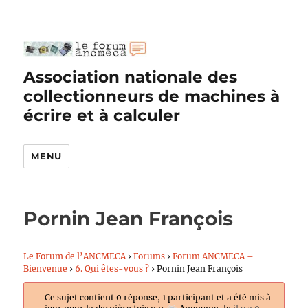
Association nationale des
collectionneurs de machines à
écrire et à calculer
MENU
Pornin Jean François
Le Forum de l’ANCMECA
›
Forums
›
Forum ANCMECA –
Bienvenue
›
6. Qui êtes-vous ?
›
Pornin Jean François
Ce sujet contient 0 réponse, 1 participant et a été mis à