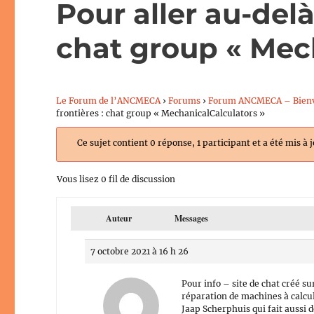
Pour aller au-delà
chat group « Mec
Le Forum de l’ANCMECA
›
Forums
›
Forum ANCMECA – Bien
frontières : chat group « MechanicalCalculators »
Ce sujet contient 0 réponse, 1 participant et a été mis à 
Vous lisez 0 fil de discussion
Auteur
Messages
7 octobre 2021 à 16 h 26
Pour info – site de chat créé s
réparation de machines à calcu
Jaap Scherphuis qui fait aussi 