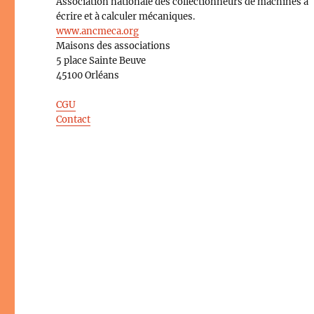
Association nationale des collectionneurs de machines à
écrire et à calculer mécaniques.
www.ancmeca.org
Maisons des associations
5 place Sainte Beuve
45100 Orléans
CGU
Contact