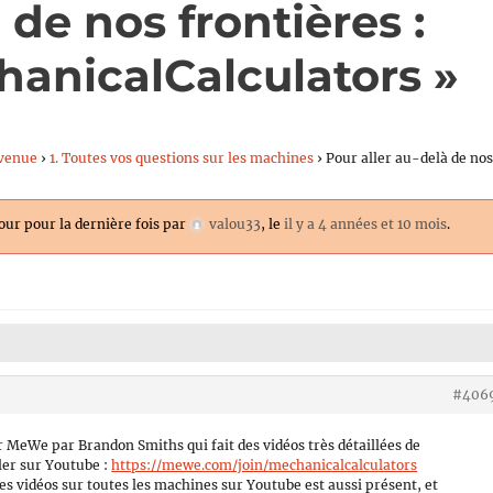
 de nos frontières :
hanicalCalculators »
venue
›
1. Toutes vos questions sur les machines
›
Pour aller au-delà de no
jour pour la dernière fois par
valou33
, le
il y a 4 années et 10 mois
.
#406
ur MeWe par Brandon Smiths qui fait des vidéos très détaillées de
ler sur Youtube :
https://mewe.com/join/mechanicalcalculators
des vidéos sur toutes les machines sur Youtube est aussi présent, et