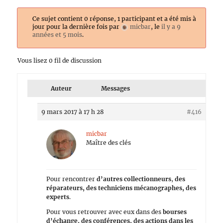
Ce sujet contient 0 réponse, 1 participant et a été mis à
jour pour la dernière fois par
micbar
, le
il y a 9
années et 5 mois
.
Vous lisez 0 fil de discussion
Auteur
Messages
9 mars 2017 à 17 h 28
#416
micbar
Maître des clés
Pour rencontrer
d’autres collectionneurs
,
des
réparateurs, des techniciens mécanographes, des
experts
.
Pour vous retrouver avec eux dans des
bourses
d’échange, des conférences, des actions dans les