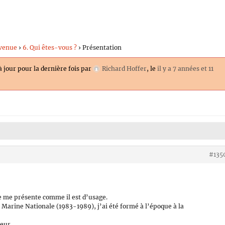
venue
›
6. Qui êtes-vous ?
›
Présentation
à jour pour la dernière fois par
Richard Hoffer
, le
il y a 7 années et 11
#135
je me présente comme il est d’usage.
 Marine Nationale (1983-1989), j’ai été formé à l’époque à la
eur.