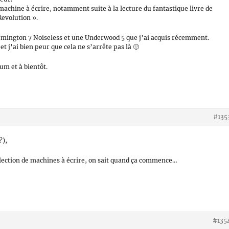
achine à écrire, notamment suite à la lecture du fantastique livre de
Revolution ».
emington 7 Noiseless et une Underwood 5 que j’ai acquis récemment.
t j’ai bien peur que cela ne s’arrête pas là 🙂
um et à bientôt.
#135
?),
llection de machines à écrire, on sait quand ça commence…
#135