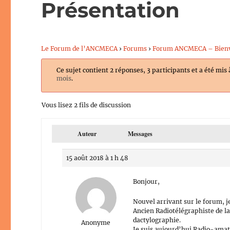
Présentation
Le Forum de l’ANCMECA
›
Forums
›
Forum ANCMECA – Bien
Ce sujet contient 2 réponses, 3 participants et a été mis 
mois
.
Vous lisez 2 fils de discussion
Auteur
Messages
15 août 2018 à 1 h 48
Bonjour,
Nouvel arrivant sur le forum, 
Ancien Radiotélégraphiste de la
dactylographie.
Anonyme
Je suis aujourd’hui Radio-amat