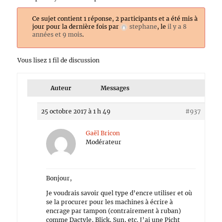
Ce sujet contient 1 réponse, 2 participants et a été mis à
jour pour la dernière fois par
stephane
, le
il y a 8
années et 9 mois
.
Vous lisez 1 fil de discussion
Auteur
Messages
25 octobre 2017 à 1 h 49
#937
Gaël Bricon
Modérateur
Bonjour,
Je voudrais savoir quel type d’encre utiliser et où
se la procurer pour les machines à écrire à
encrage par tampon (contrairement à ruban)
comme Dactyle, Blick, Sun, etc. J’ai une Picht